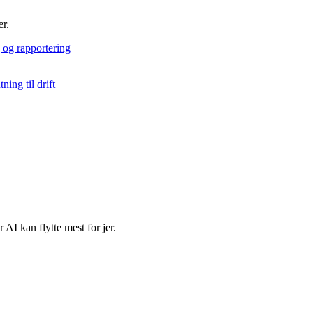
er.
g og rapportering
ning til drift
 AI kan flytte mest for jer.