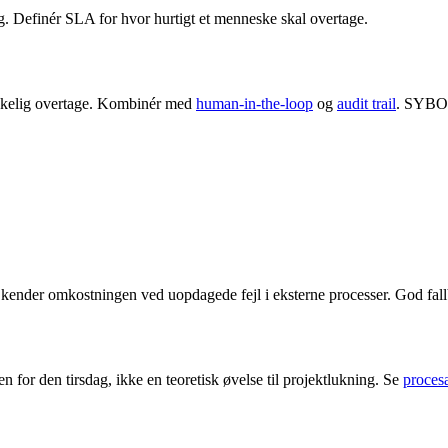
sag. Definér SLA for hvor hurtigt et menneske skal overtage.
neskelig overtage. Kombinér med
human-in-the-loop
og
audit trail
. SYBO o
kender omkostningen ved uopdagede fejl i eksterne processer. God fallba
en for den tirsdag, ikke en teoretisk øvelse til projektlukning. Se
proces