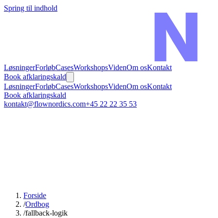
Spring til indhold
Løsninger
Forløb
Cases
Workshops
Viden
Om os
Kontakt
Book afklaringskald
Løsninger
Forløb
Cases
Workshops
Viden
Om os
Kontakt
Book afklaringskald
kontakt@flownordics.com
+45 22 22 35 53
Forside
/
Ordbog
/
fallback-logik