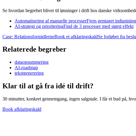
Se hvordan begrebet bliver til løsninger i drift hos danske virksomhed
Automatisering af manuelle processer
Fjern gentaget indtastnin
AI-strategi og prioritering
Find de 3 processer med størst effekt
Case: Relationsformidlerne
Book et afklaringskald
Se forløbet fra beslut
Relaterede begreber
dataopsummering
AI-roadmap
tekstgenerering
Klar til at gå fra idé til
drift?
30 minutter, konkret gennemgang, ingen salgstale. I får et bud på, hvor
Book afklaringskald