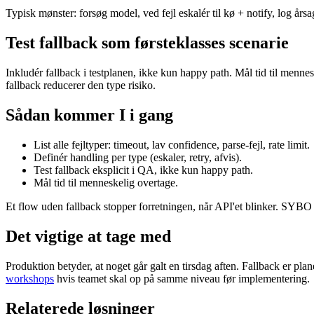
Typisk mønster: forsøg model, ved fejl eskalér til kø + notify, log år
Test fallback som førsteklasses scenarie
Inkludér fallback i testplanen, ikke kun happy path. Mål tid til men
fallback reducerer den type risiko.
Sådan kommer I i gang
List alle fejltyper: timeout, lav confidence, parse-fejl, rate limit.
Definér handling per type (eskaler, retry, afvis).
Test fallback eksplicit i QA, ikke kun happy path.
Mål tid til menneskelig overtage.
Et flow uden fallback stopper forretningen, når API'et blinker. SYBO 
Det vigtige at tage med
Produktion betyder, at noget går galt en tirsdag aften. Fallback er plan
workshops
hvis teamet skal op på samme niveau før implementering.
Relaterede løsninger