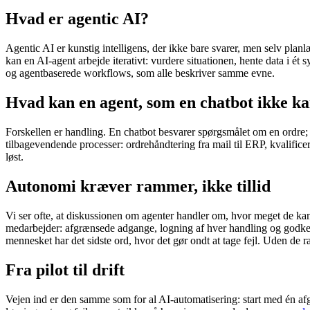
Hvad er agentic AI?
Agentic AI er kunstig intelligens, der ikke bare svarer, men selv plan
kan en AI-agent arbejde iterativt: vurdere situationen, hente data i é
og agentbaserede workflows, som alle beskriver samme evne.
Hvad kan en agent, som en chatbot ikke k
Forskellen er handling. En chatbot besvarer spørgsmålet om en ordre; 
tilbagevendende processer: ordrehåndtering fra mail til ERP, kvalificer
løst.
Autonomi kræver rammer, ikke tillid
Vi ser ofte, at diskussionen om agenter handler om, hvor meget de kan
medarbejder: afgrænsede adgange, logning af hver handling og godkend
mennesket har det sidste ord, hvor det gør ondt at tage fejl. Uden de 
Fra pilot til drift
Vejen ind er den samme som for al AI-automatisering: start med én afg