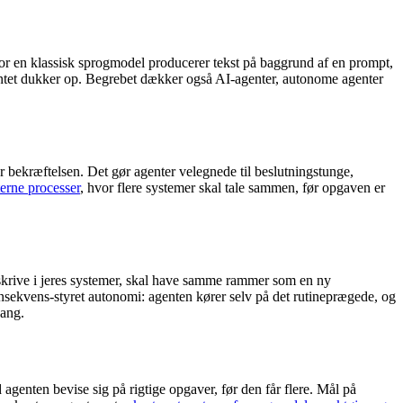
Hvor en klassisk sprogmodel producerer tekst på baggrund af en prompt,
 uventet dukker op. Begrebet dækker også AI-agenter, autonome agenter
r bekræftelsen. Det gør agenter velegnede til beslutningstunge,
terne processer
, hvor flere systemer skal tale sammen, før opgaven er
 skrive i jeres systemer, skal have samme rammer som en ny
nsekvens-styret autonomi: agenten kører selv på det rutineprægede, og
gang.
genten bevise sig på rigtige opgaver, før den får flere. Mål på