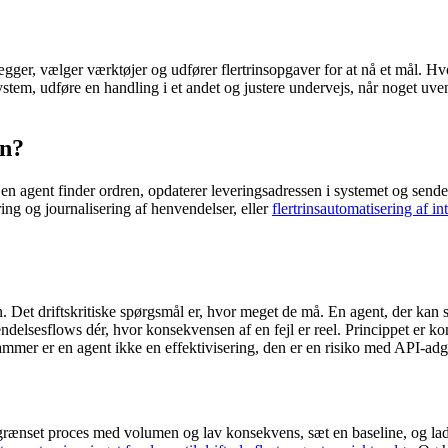
lægger, vælger værktøjer og udfører flertrinsopgaver for at nå et mål. 
t system, udføre en handling i et andet og justere undervejs, når noget
an?
en agent finder ordren, opdaterer leveringsadressen i systemet og sende
ing og journalisering af henvendelser, eller
flertrinsautomatisering af in
. Det driftskritiske spørgsmål er, hvor meget de må. En agent, der kan
elsesflows dér, hvor konsekvensen af en fejl er reel. Princippet er ko
rammer er en agent ikke en effektivisering, den er en risiko med API-ad
rænset proces med volumen og lav konsekvens, sæt en baseline, og lad a