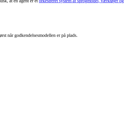
usk, at en agent er et
orkestreret system af sprogmodel, værktøjer og
 først når godkendelsesmodellen er på plads.