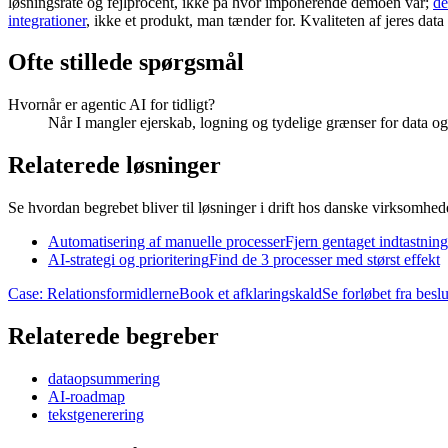
løsningsrate og fejlprocent, ikke på hvor imponerende demoen var;
de
integrationer
, ikke et produkt, man tænder for. Kvaliteten af jeres dat
Ofte stillede spørgsmål
Hvornår er agentic AI for tidligt?
Når I mangler ejerskab, logning og tydelige grænser for data og 
Relaterede løsninger
Se hvordan begrebet bliver til løsninger i drift hos danske virksomhed
Automatisering af manuelle processer
Fjern gentaget indtastnin
AI-strategi og prioritering
Find de 3 processer med størst effekt
Case: Relationsformidlerne
Book et afklaringskald
Se forløbet fra beslut
Relaterede begreber
dataopsummering
AI-roadmap
tekstgenerering