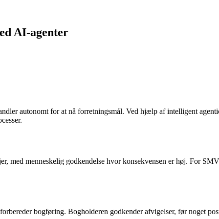
med AI-agenter
andler autonomt for at nå forretningsmål. Ved hjælp af intelligent age
cesser.
øjer, med menneskelig godkendelse hvor konsekvensen er høj. For SMV'e
orbereder bogføring. Bogholderen godkender afvigelser, før noget pos