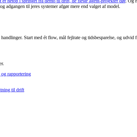
t er netop i springet fra demo til drift, de fleste agent-projekter dør
. Og h
a og adgangen til jeres systemer afgør mere end valget af model.
handlinger. Start med ét flow, mål fejlrate og tidsbesparelse, og udvid
er.
g og rapportering
ning til drift