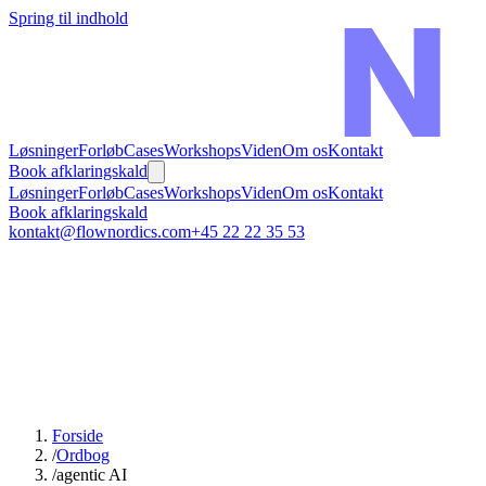
Spring til indhold
Løsninger
Forløb
Cases
Workshops
Viden
Om os
Kontakt
Book afklaringskald
Løsninger
Forløb
Cases
Workshops
Viden
Om os
Kontakt
Book afklaringskald
kontakt@flownordics.com
+45 22 22 35 53
Forside
/
Ordbog
/
agentic AI