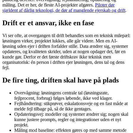
måling. Det er her, de fleste AI-projekter afgøres.
Piloter dør
sjældent af dårlig teknologi, de dør af manglende ejerskab og drift
.
Drift er et ansvar, ikke en fase
Vi ser ofte, at overgangen til drift behandles som en teknisk milepæl:
løsningen virker, projektet lukkes, alle går videre. Men en AI-
løsning uden ejer i driften forfalder stille. Data ændrer sig, systemer
opdateres, og kvaliteten skrider, uden at nogen opdager det, før en
kunde gør. Derfor er det første driftskrav ikke teknisk men
organisatorisk: én person i driften ejer løsningen, dens tal og dens
fejl.
De fire ting, driften skal have på plads
Overvågning: løsningens centrale tal (løsningsrate,
fejlprocent, forbrug) følges løbende, ikke ved klager.
Fejlhåndtering: stikprøver, eskalationsveje og en fast måde at
melde fejl tilbage på, så de ikke gentages.
Opdateringsvej: modeller og systemer ændrer sig; nogen skal
kunne justere prompts, regler og integrationer uden et nyt
projekt.
Måling mod baseline: effekten gøres op med samme metode