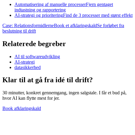
Automatisering af manuelle processer
Fjern gentaget
indtastning og rapportering
AI-strategi og prioritering
Find de 3 processer med størst effekt
Case: Relationsformidlerne
Book et afklaringskald
Se forløbet fra
beslutning til drift
Relaterede begreber
AI til softwareudvikling
AI-strategi
datasikkerhed
Klar til at gå fra idé til
drift?
30 minutter, konkret gennemgang, ingen salgstale. I får et bud på,
hvor AI kan flytte mest for jer.
Book afklaringskald