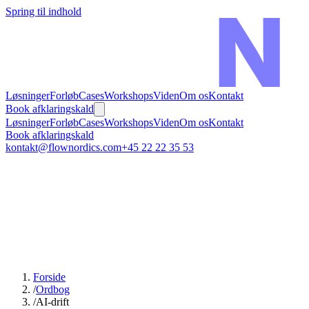
Spring til indhold
Løsninger
Forløb
Cases
Workshops
Viden
Om os
Kontakt
Book afklaringskald
Løsninger
Forløb
Cases
Workshops
Viden
Om os
Kontakt
Book afklaringskald
kontakt@flownordics.com
+45 22 22 35 53
Forside
/
Ordbog
/
AI-drift