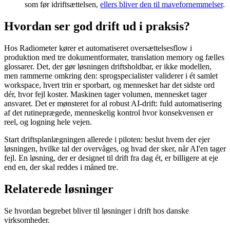
som før idriftsættelsen,
ellers bliver den til mavefornemmelser
.
Hvordan ser god drift ud i praksis?
Hos Radiometer kører et automatiseret oversættelsesflow i
produktion med tre dokumentformater, translation memory og fælles
glossarer. Det, der gør løsningen driftsholdbar, er ikke modellen,
men rammerne omkring den: sprogspecialister validerer i ét samlet
workspace, hvert trin er sporbart, og mennesket har det sidste ord
dér, hvor fejl koster. Maskinen tager volumen, mennesket tager
ansvaret. Det er mønsteret for al robust AI-drift: fuld automatisering
af det rutineprægede, menneskelig kontrol hvor konsekvensen er
reel, og logning hele vejen.
Start driftsplanlægningen allerede i piloten: beslut hvem der ejer
løsningen, hvilke tal der overvåges, og hvad der sker, når AI'en tager
fejl. En løsning, der er designet til drift fra dag ét, er billigere at eje
end en, der skal reddes i måned tre.
Relaterede løsninger
Se hvordan begrebet bliver til løsninger i drift hos danske
virksomheder.