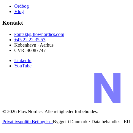
Ordbog
Vlog
Kontakt
kontakt@flownordics.com
+45 22 22 35 53
København · Aarhus
CVR:
46087747
LinkedIn
YouTube
©
2026
FlowNordics
. Alle rettigheder forbeholdes.
Privatlivspolitik
Betingelser
Bygget i Danmark · Data behandles i EU