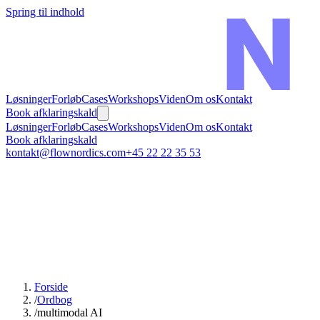
Spring til indhold
Løsninger
Forløb
Cases
Workshops
Viden
Om os
Kontakt
Book afklaringskald
Løsninger
Forløb
Cases
Workshops
Viden
Om os
Kontakt
Book afklaringskald
kontakt@flownordics.com
+45 22 22 35 53
Forside
/
Ordbog
/
multimodal AI