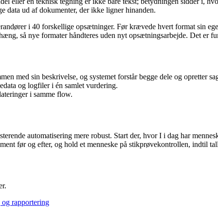
l eller en teknisk tegning er ikke bare tekst; betydningen sidder i, hv
ge data ud af dokumenter, der ikke ligner hinanden.
verandører i 40 forskellige opsætninger. Før krævede hvert format sin 
æng, så nye formater håndteres uden nyt opsætningsarbejde. Det er 
men med sin beskrivelse, og systemet forstår begge dele og opretter sa
data og logfiler i én samlet vurdering.
dateringer i samme flow.
isterende automatisering mere robust. Start der, hvor I i dag har menneske
 før og efter, og hold et menneske på stikprøvekontrollen, indtil tallen
er.
g og rapportering