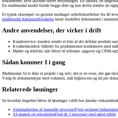
dokumenter, hvor layoutet bærer betydningen. En faktura, en følgesedde
En multimodal model forstår begge dele og kan derfor trække de rigti
Et typisk eksempel: en grossist modtager ordrebekræftelser fra 40 le
multimodal dokumentforståelse
læser modellen dokumentet i sammenh
Andre anvendelser, der virker i drift
Kundeservice: kunden sender et foto af det defekte produkt sam
Kvalitetskontrol: billeder fra produktionen kombineres med måle
Møder og telefoni: tale bliver til referater, opgaver og CRM-op
Sådan kommer I i gang
Multimodal AI er ikke et projekt i sig selv; det er en evne, der gør eks
Vælg én dokumenttype med volumen, mål fejlprocent og tid per dokument
Relaterede løsninger
Se hvordan begrebet bliver til løsninger i drift hos danske virksomhed
Automatisering af manuelle processer
Fjern gentaget indtastnin
AI-strategi og prioritering
Find de 3 processer med størst effekt