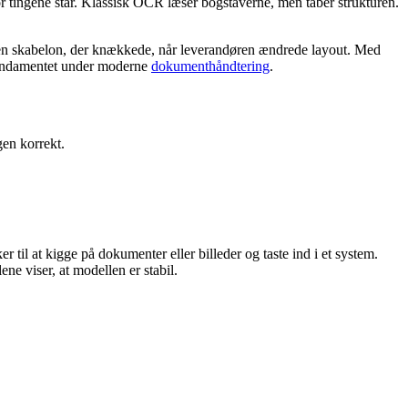
or tingene står. Klassisk OCR læser bogstaverne, men taber strukturen.
egen skabelon, der knækkede, når leverandøren ændrede layout. Med
fundamentet under moderne
dokumenthåndtering
.
gen korrekt.
r til at kigge på dokumenter eller billeder og taste ind i et system.
e viser, at modellen er stabil.