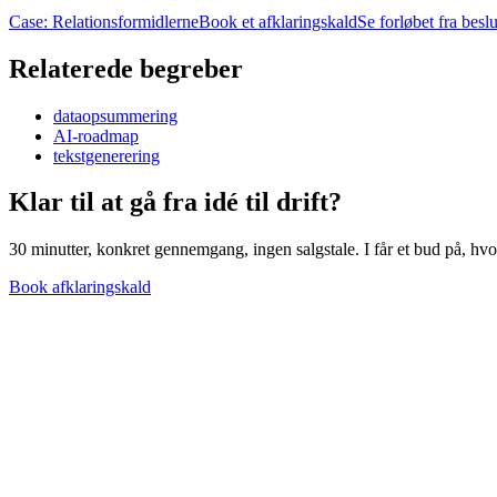
Case: Relationsformidlerne
Book et afklaringskald
Se forløbet fra beslut
Relaterede begreber
dataopsummering
AI-roadmap
tekstgenerering
Klar til at gå fra idé til
drift?
30 minutter, konkret gennemgang, ingen salgstale. I får et bud på, hvor
Book afklaringskald