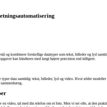
retningsautomatisering
rstå og kombinere forskellige datatyper som tekst, billeder og lyd samti
gaver kan håndteres med langt højere præcision end tidligere.
re typer data samtidig: tekst, billeder, lyd og video. Hvor ældre model
e i sammenhæng.
oer
 video, tal med din telefon om et foto. Men vi ser ofte, at den prakti