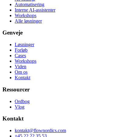
Automatisering
Interne AI-assistenter
Workshops
Alle løsninger
Genveje
Løsninger
Forløb
Cases
Workshops
Viden
Om os
Kontakt
Ressourcer
Ordbog
Vlog
Kontakt
kontakt@flownordics.com
+45 22 22 35 53