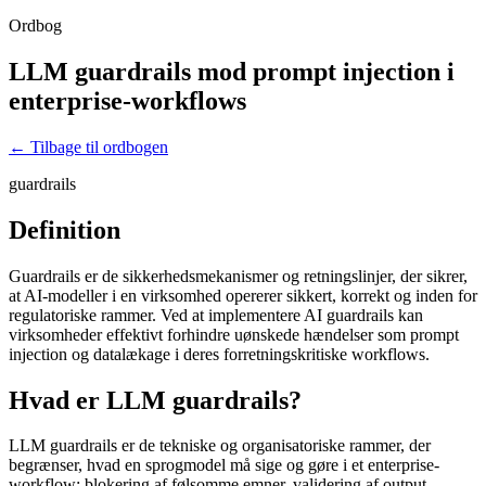
Ordbog
LLM guardrails mod prompt injection i
enterprise-workflows
← Tilbage til ordbogen
guardrails
Definition
Guardrails er de sikkerhedsmekanismer og retningslinjer, der sikrer,
at AI-modeller i en virksomhed opererer sikkert, korrekt og inden for
regulatoriske rammer. Ved at implementere AI guardrails kan
virksomheder effektivt forhindre uønskede hændelser som prompt
injection og datalækage i deres forretningskritiske workflows.
Hvad er LLM guardrails?
LLM guardrails er de tekniske og organisatoriske rammer, der
begrænser, hvad en sprogmodel må sige og gøre i et enterprise-
workflow: blokering af følsomme emner, validering af output,