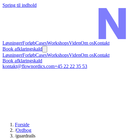
Spring til indhold
Løsninger
Forløb
Cases
Workshops
Viden
Om os
Kontakt
Book afklaringskald
Løsninger
Forløb
Cases
Workshops
Viden
Om os
Kontakt
Book afklaringskald
kontakt@flownordics.com
+45 22 22 35 53
Forside
/
Ordbog
/
guardrails