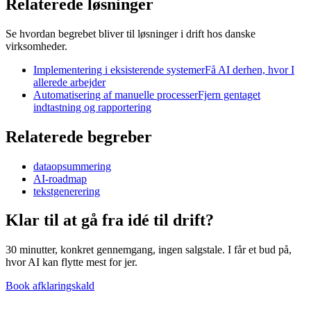
Relaterede løsninger
Se hvordan begrebet bliver til løsninger i drift hos danske
virksomheder.
Implementering i eksisterende systemer
Få AI derhen, hvor I
allerede arbejder
Automatisering af manuelle processer
Fjern gentaget
indtastning og rapportering
Relaterede begreber
dataopsummering
AI-roadmap
tekstgenerering
Klar til at gå fra idé til
drift?
30 minutter, konkret gennemgang, ingen salgstale. I får et bud på,
hvor AI kan flytte mest for jer.
Book afklaringskald