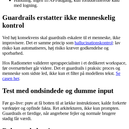
Handling: ingen fri API-adgang; kun foruddefinerede kald
med logning.
Guardrails erstatter ikke menneskelig
kontrol
Ved høj konsekvens skal guardrails eskalere til et menneske, ikke
improvisere. Det er samme princip som
hallucinationskontrol
: lav
risiko kan automatiseres, høj risiko kræver godkendelse og
sporbarhed.
Hos Radiometer validerer sprogspecialister i et dedikeret workspace,
før oversættelser går videre. Det er guardrails i praksis: proces og
menneske som sidste led, ikke kun et filter på modellens tekst.
Se
casen her
.
Test med ondsindede og dumme input
Før go-live: prøv at få botten til at lække instruktioner, kalde forkerte
værktøjer og opfinde fakta. Ret arkitekturen, ikke kun prompten.
Guardrails er færdige, når angrebene fejler og normale brugere
stadig får værdi.