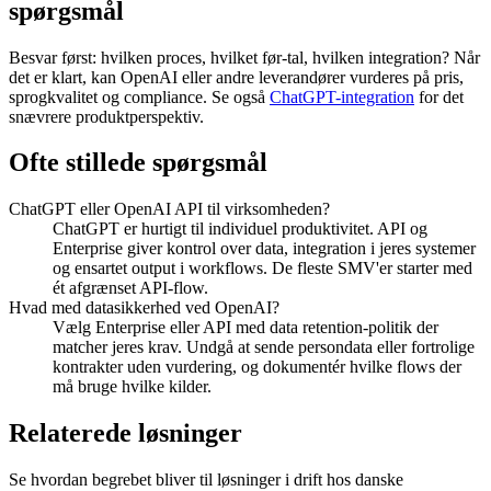
spørgsmål
Besvar først: hvilken proces, hvilket før-tal, hvilken integration? Når
det er klart, kan OpenAI eller andre leverandører vurderes på pris,
sprogkvalitet og compliance. Se også
ChatGPT-integration
for det
snævrere produktperspektiv.
Ofte stillede spørgsmål
ChatGPT eller OpenAI API til virksomheden?
ChatGPT er hurtigt til individuel produktivitet. API og
Enterprise giver kontrol over data, integration i jeres systemer
og ensartet output i workflows. De fleste SMV'er starter med
ét afgrænset API-flow.
Hvad med datasikkerhed ved OpenAI?
Vælg Enterprise eller API med data retention-politik der
matcher jeres krav. Undgå at sende persondata eller fortrolige
kontrakter uden vurdering, og dokumentér hvilke flows der
må bruge hvilke kilder.
Relaterede løsninger
Se hvordan begrebet bliver til løsninger i drift hos danske