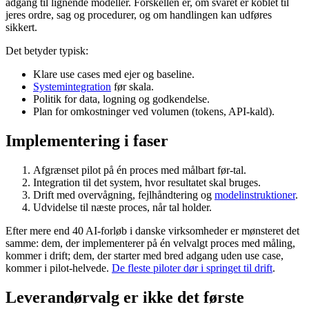
adgang til lignende modeller. Forskellen er, om svaret er koblet til
jeres ordre, sag og procedurer, og om handlingen kan udføres
sikkert.
Det betyder typisk:
Klare use cases med ejer og baseline.
Systemintegration
før skala.
Politik for data, logning og godkendelse.
Plan for omkostninger ved volumen (tokens, API-kald).
Implementering i faser
Afgrænset pilot på én proces med målbart før-tal.
Integration til det system, hvor resultatet skal bruges.
Drift med overvågning, fejlhåndtering og
modelinstruktioner
.
Udvidelse til næste proces, når tal holder.
Efter mere end 40 AI-forløb i danske virksomheder er mønsteret det
samme: dem, der implementerer på én velvalgt proces med måling,
kommer i drift; dem, der starter med bred adgang uden use case,
kommer i pilot-helvede.
De fleste piloter dør i springet til drift
.
Leverandørvalg er ikke det første