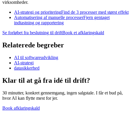
virksomheder.
AI-strategi og prioritering
Find de 3 processer med størst effekt
Automatisering af manuelle processer
Fjern gentaget
indtastning og rapportering
Se forløbet fra beslutning til drift
Book et afklaringskald
Relaterede begreber
AI til softwareudvikling
AI-strategi
datasikkerhed
Klar til at gå fra idé til
drift?
30 minutter, konkret gennemgang, ingen salgstale. I får et bud på,
hvor AI kan flytte mest for jer.
Book afklaringskald