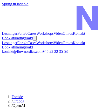
Spring til indhold
Løsninger
Forløb
Cases
Workshops
Viden
Om os
Kontakt
Book afklaringskald
Løsninger
Forløb
Cases
Workshops
Viden
Om os
Kontakt
Book afklaringskald
kontakt@flownordics.com
+45 22 22 35 53
Forside
/
Ordbog
/
OpenAI