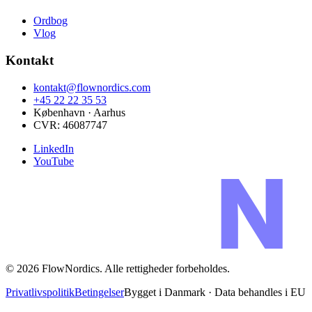
Ordbog
Vlog
Kontakt
kontakt@flownordics.com
+45 22 22 35 53
København · Aarhus
CVR:
46087747
LinkedIn
YouTube
©
2026
FlowNordics
. Alle rettigheder forbeholdes.
Privatlivspolitik
Betingelser
Bygget i Danmark · Data behandles i EU