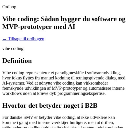
Ordbog
Vibe coding: Sådan bygger du software og
MVP-prototyper med AI
← Tilbage til ordbogen
vibe coding
Definition
Vibe coding repræsenterer et paradigmeskifte i softwareudvikling,
hvor fokus flyttes fra manuel kodning til retningsgivende dialog med
AI-systemer. Ved at udnytte vibe coding kan virksomheder
fremskynde udviklingen af MVP-prototyper og automatisere interne
workflows uden at kræve dyb programmeringsekspertise.
Hvorfor det betyder noget i B2B
For danske SMV'er betyder vibe coding, at ikke-udviklere kan
komme i gang med interne værktøjer hurtigere, men at driften,
rettigheder og vedligehold stadig skal ejes af nogen i virksomheden.