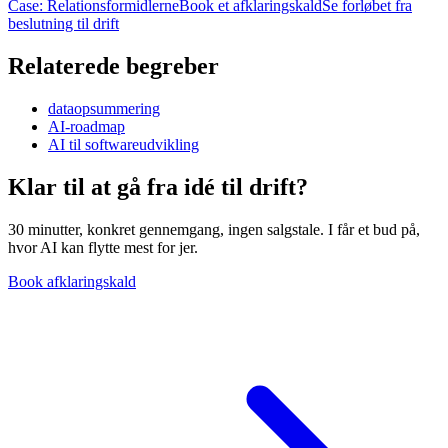
Case: Relationsformidlerne
Book et afklaringskald
Se forløbet fra
beslutning til drift
Relaterede begreber
dataopsummering
AI-roadmap
AI til softwareudvikling
Klar til at gå fra idé til
drift?
30 minutter, konkret gennemgang, ingen salgstale. I får et bud på,
hvor AI kan flytte mest for jer.
Book afklaringskald