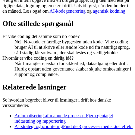
Vælg én intern opgave med én brugergruppe. Byg den med test på
rigtige data, logning og en ejer i drift. Udvid først, når den holder i
en måned. Læs også om
AI-kodegenerering
og
agentisk kodning
.
Ofte stillede spørgsmål
Er vibe coding det samme som no-code?
Nej. No-code er færdige byggesten uden kode. Vibe coding
bruger AI til at skrive eller ændre kode ud fra naturligt sprog,
så I stadig får software, der skal testes og vedligeholdes.
Hvornår er vibe coding en dårlig idé?
Når I mangler ejerskab for sikkerhed, dataadgang eller drift.
Hurtig opstart uden governance skaber skjulte omkostninger i
support og compliance.
Relaterede løsninger
Se hvordan begrebet bliver til løsninger i drift hos danske
virksomheder.
Automatisering af manuelle processer
Fjern gentaget
indtastning og rapportering
AI-strategi og prioritering
Find de 3 processer med størst effekt