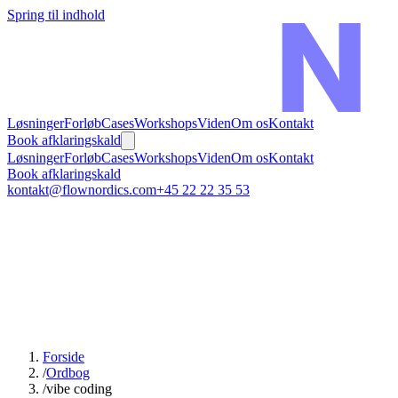
Spring til indhold
Løsninger
Forløb
Cases
Workshops
Viden
Om os
Kontakt
Book afklaringskald
Løsninger
Forløb
Cases
Workshops
Viden
Om os
Kontakt
Book afklaringskald
kontakt@flownordics.com
+45 22 22 35 53
Forside
/
Ordbog
/
vibe coding