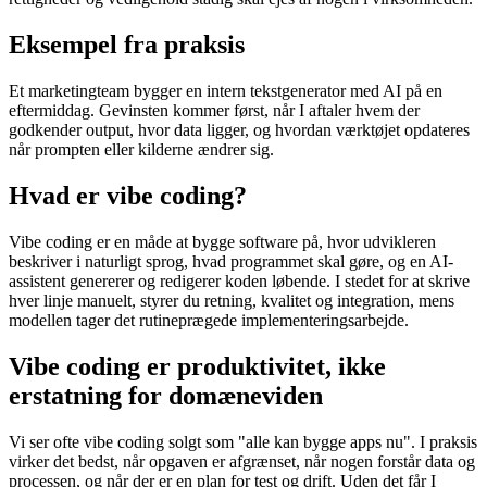
Eksempel fra praksis
Et marketingteam bygger en intern tekstgenerator med AI på en
eftermiddag. Gevinsten kommer først, når I aftaler hvem der
godkender output, hvor data ligger, og hvordan værktøjet opdateres
når prompten eller kilderne ændrer sig.
Hvad er vibe coding?
Vibe coding er en måde at bygge software på, hvor udvikleren
beskriver i naturligt sprog, hvad programmet skal gøre, og en AI-
assistent genererer og redigerer koden løbende. I stedet for at skrive
hver linje manuelt, styrer du retning, kvalitet og integration, mens
modellen tager det rutineprægede implementeringsarbejde.
Vibe coding er produktivitet, ikke
erstatning for domæneviden
Vi ser ofte vibe coding solgt som "alle kan bygge apps nu". I praksis
virker det bedst, når opgaven er afgrænset, når nogen forstår data og
processen, og når der er en plan for test og drift. Uden det får I