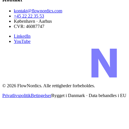
kontakt@flownordics.com
+45 22 22 35 53
København · Aarhus
CVR:
46087747
LinkedIn
YouTube
©
2026
FlowNordics
. Alle rettigheder forbeholdes.
Privatlivspolitik
Betingelser
Bygget i Danmark · Data behandles i EU