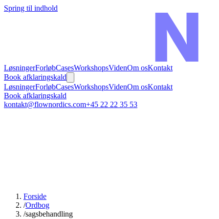
Spring til indhold
Løsninger
Forløb
Cases
Workshops
Viden
Om os
Kontakt
Book afklaringskald
Løsninger
Forløb
Cases
Workshops
Viden
Om os
Kontakt
Book afklaringskald
kontakt@flownordics.com
+45 22 22 35 53
Forside
/
Ordbog
/
sagsbehandling