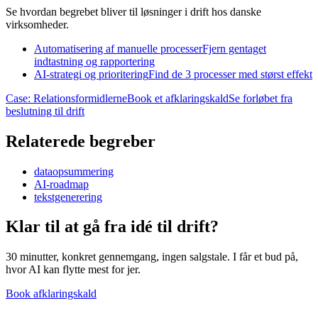
Se hvordan begrebet bliver til løsninger i drift hos danske
virksomheder.
Automatisering af manuelle processer
Fjern gentaget
indtastning og rapportering
AI-strategi og prioritering
Find de 3 processer med størst effekt
Case: Relationsformidlerne
Book et afklaringskald
Se forløbet fra
beslutning til drift
Relaterede begreber
dataopsummering
AI-roadmap
tekstgenerering
Klar til at gå fra idé til
drift?
30 minutter, konkret gennemgang, ingen salgstale. I får et bud på,
hvor AI kan flytte mest for jer.
Book afklaringskald