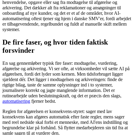
henvendelse, opgave eller sag fra modtagelse til afgørelse og
arkivering. Det dækker alt fra reklamationer og ansøgninger til
onboarding af nye kunder, og det er et af de områder, hvor AI-
automatisering oftest tjener sig hjem i danske SMV'er, fordi arbejdet
er tilbagevendende, regelbundet og fuldt af manuelle skift mellem
systemer.
De fire faser, og hvor tiden faktisk
forsvinder
En sag gennemløber typisk fire faser: modtagelse, vurdering,
afgørelse og arkivering. Vi ser ofte, at virksomheder vil sætte AI på
afgørelsen, fordi det lyder som kernen. Men tidsforbruget ligger
sjældent dér. Det ligger i modtagelsen og arkiveringen: finde de
rigtige bilag, taste de samme oplysninger ind i to systemer,
journalisere korrekt og jagte manglende information. Det er
rutinearbejde uden beslutningskraft, og det er præcis den slags,
automatisering
fjerner bedst.
Reglen for afgørelsen er konsekvens-styret: sager med lav
konsekvens kan afgøres automatisk efter faste regler, mens sager
med reel nedside skal forbi et menneske, med AI'ens indstilling og
begrundelse klar på forhånd. Så flytter medarbejderen sin tid fra at
samle sagen til at vurdere den.