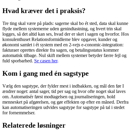
Hvad kræver det i praksis?
Tre ting skal være på plads: sagerne skal bo ét sted, data skal kunne
flyde mellem systemerne uden genindtastning, og hvert trin skal
logges, så det altid kan ses, hvad der er sket i sagen og hvorfor. Hos
konsulenthuset Relationsformidlerne blev opgaver, kunder og
økonomi samlet i ét system med en 2-vejs e-conomic-integration:
fakturaer oprettes direkte fra sagen, og betalingsstatus kommer
automatisk tilbage. Nul skift mellem systemer betyder færre fejl og
fuld sporbarhed.
Se casen her
.
Kom i gang med én sagstype
Vælg den sagstype, der fylder mest i indbakken, og mål den før I
ændrer noget: antal sager, tid per sag og hvor ofte noget skal laves
om. Automatisér først modtagelsen og journaliseringen, hold
mennesket på afgørelsen, og gør effekten op efter en måned. Derfra
kan automatiseringen udvides sagstype for sagstype på tal i stedet
for fornemmelser.
Relaterede løsninger