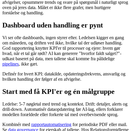
afvigelser, opsummere trends og svare på spørgsmål i naturligt sprog
oven på jeres data. Målet er ikke flere grafer, men hurtigere
forståelse og handling.
Dashboard uden handling er pynt
Vi ser ofte dashboards, ingen styrer efter. Ledelsen kigger en gang
om måneden, og driften ved ikke, hvilke tal der udløser handling.
God rapportering knytter KPI'er til processer og ejere: hvem gør
hvad, når et tal går rødt? AI kan generere "hvorfor faldt salget?"-
udkast baseret på data, men tallene skal komme fra pålidelige
pipelines
, ikke gæt.
Definér for hvert KPI: datakilde, opdateringsfrekvens, ansvarlig og
hvilken handling der følger af en afvigelse.
Start med få KPI'er og én målgruppe
Ledelse: 5-7 nøgletal med trend og kontekst. Drift: detaljer, alerts og
drill-down. Automatisér dataopdatering før AI-lag, ellers forklarer
modellen forældede eller forkerte tal med overbevisende sprog.
Kombinér med
rapportautomatisering
for periodiske PDF eller mail.
Se
data governance
for ejerskab af tallene. Hos Relationsformidlerne