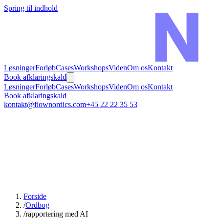
Spring til indhold
Løsninger
Forløb
Cases
Workshops
Viden
Om os
Kontakt
Book afklaringskald
Løsninger
Forløb
Cases
Workshops
Viden
Om os
Kontakt
Book afklaringskald
kontakt@flownordics.com
+45 22 22 35 53
Forside
/
Ordbog
/
rapportering med AI