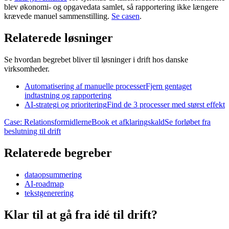
blev økonomi- og opgavedata samlet, så rapportering ikke længere
krævede manuel sammenstilling.
Se casen
.
Relaterede løsninger
Se hvordan begrebet bliver til løsninger i drift hos danske
virksomheder.
Automatisering af manuelle processer
Fjern gentaget
indtastning og rapportering
AI-strategi og prioritering
Find de 3 processer med størst effekt
Case: Relationsformidlerne
Book et afklaringskald
Se forløbet fra
beslutning til drift
Relaterede begreber
dataopsummering
AI-roadmap
tekstgenerering
Klar til at gå fra idé til
drift?